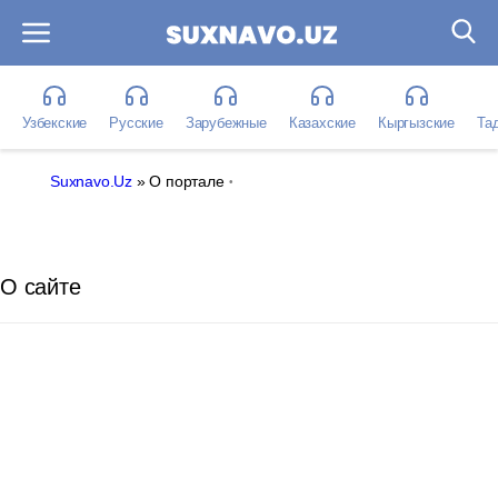
Узбекские
Русские
Зарубежные
Казахские
Кыргызские
Та
Suxnavo.Uz
» О портале
О сайте
emix)