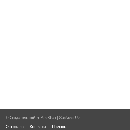
nman
© Создатель сайта: Ata Shax | SuxNavo.Uz
О портале
Контакты
Помощь